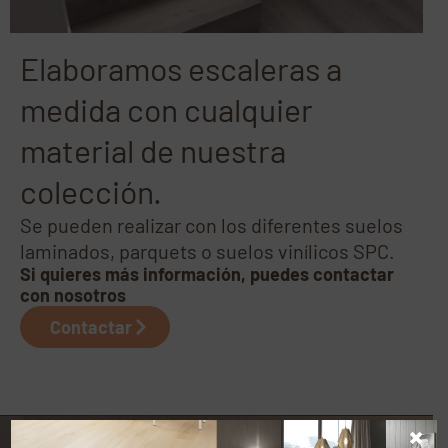
Elaboramos escaleras a
medida con cualquier
material de nuestra
colección.
Se pueden realizar con los diferentes suelos
laminados, parquets o suelos vinílicos SPC.
Si quieres más información, puedes contactar
con nosotros
Contactar
×