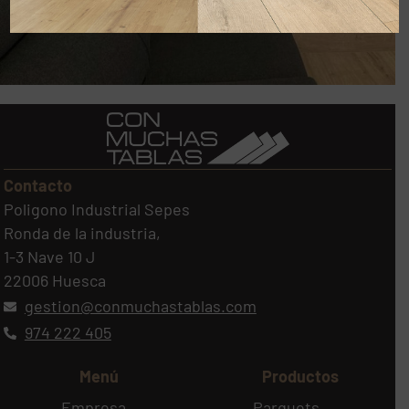
Contacto
Poligono Industrial Sepes
Ronda de la industria,
1-3 Nave 10 J
22006 Huesca
gestion@conmuchastablas.com
974 222 405
Menú
Productos
Empresa
Parquets