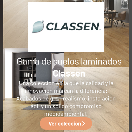
Gama de suelos laminados
Classen
Una colección en la que la calidad y la
innovación marcan la diferencia:
Acabados de gran realismo, instalación
ágil y un sólido compromiso
medioambiental.
Ver colección